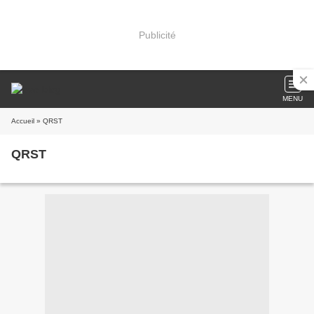
Publicité
MENU
Accueil
» QRST
QRST