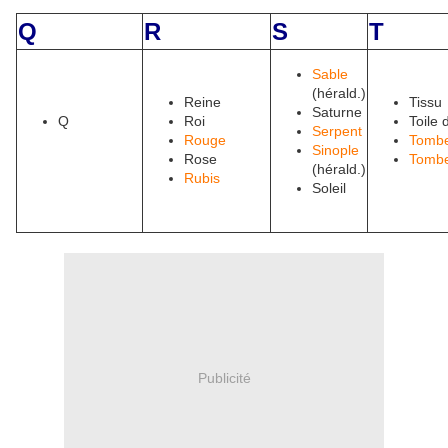
Q
R
S
T
Sable
(hérald.)
Reine
Tissu
Saturne
Q
Roi
Toile 
Serpent
Rouge
Tomb
Sinople
Rose
Tomb
(hérald.)
Rubis
Soleil
Publicité