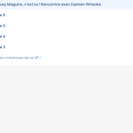
bey Maguire, c'est lui ! Rencontre avec Damien Witecka
e 6
e 5
e 4
e 3
s créatrices de la VF !
e 2
e 1
e Mektoub My Love arrive enfin ! Rencontre avec Shaïn Boumedine et Sal
i : après Toni en famille
elle réalise le bouleversant Dites lui que je l'aime
ais ! Rencontre autour de Vie privée de Rebecca Zlotowski
 de Marguerite, Grave... Rencontre avec Ella Rumpf